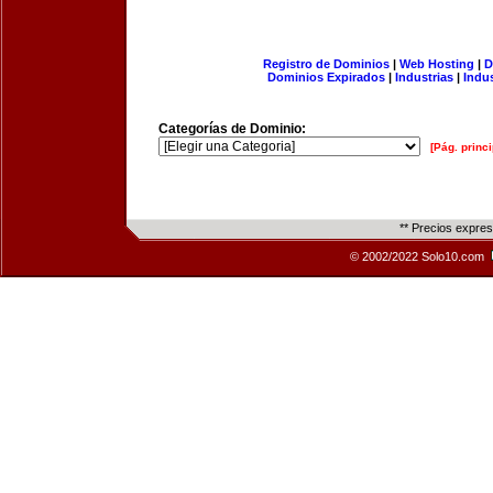
Registro de Dominios
|
Web Hosting
|
D
Dominios Expirados
|
Industrias
|
Indu
Categorías de Dominio:
[Pág. princi
** Precios expre
© 2002/2022 Solo10.com