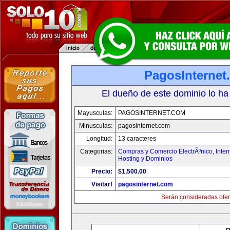
PagosInternet
El dueño de este dominio lo ha
Mayusculas:
PAGOSINTERNET.COM
Minusculas:
pagosinternet.com
Longitud:
13 caracteres
Categorias:
Compras y Comercio ElectrÃ³nico
,
Inter
Hosting y Dominios
Precio:
$1,500.00
Visitar!
pagosinternet.com
Serán consideradas ofer