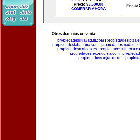
COMPRAR AHORA
Precio $
3,500.00
Precio 
COMPRAR AHORA
Otros dominios en venta:
propiedadesguayaquil.com
|
propiedadesibiza.e
propiedadeslahabana.com
|
propiedadesmadrid.co
propiedadesmalaga.es
|
propiedadesmiramar.c
propiedadesreconquista.com
|
propiedad
propiedadessanjusto.com
|
propieda