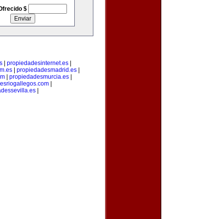
Ofrecido $
s
|
propiedadesinternet.es
|
m.es
|
propiedadesmadrid.es
|
om
|
propiedadesmurcia.es
|
esriogallegos.com
|
dessevilla.es
|