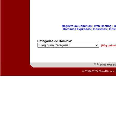
Registro de Dominios
|
Web Hosting
|
D
Dominios Expirados
|
Industrias
|
Indu
Categorías de Dominio:
[Pág. princi
** Precios expre
© 2002/2022 Solo10.com