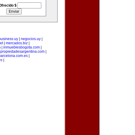
Ofrecido $
business.uy
|
negocios.uy
|
et
|
mercados.biz
|
m
|
inmueblesbogota.com
|
|
propiedadesargentina.com
|
arcelona.com.es
|
es
|