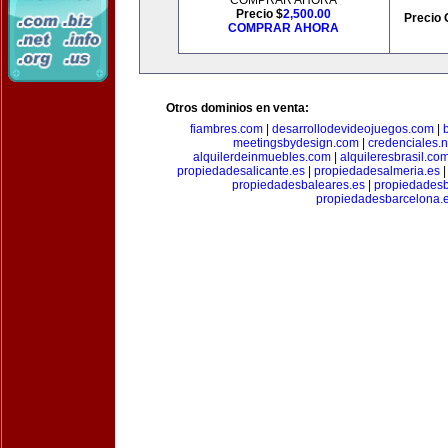
COMPRAR AHORA
Precio $
2,500.00
Precio 
COMPRAR AHORA
Otros dominios en venta:
fiambres.com
|
desarrollodevideojuegos.com
|
meetingsbydesign.com
|
credenciales.n
alquilerdeinmuebles.com
|
alquileresbrasil.co
propiedadesalicante.es
|
propiedadesalmeria.es
propiedadesbaleares.es
|
propiedadesb
propiedadesbarcelona.