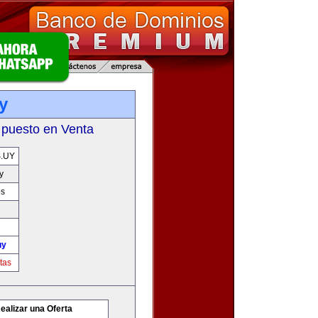
y
 puesto en Venta
.UY
y
es
uy
tas
ealizar una Oferta