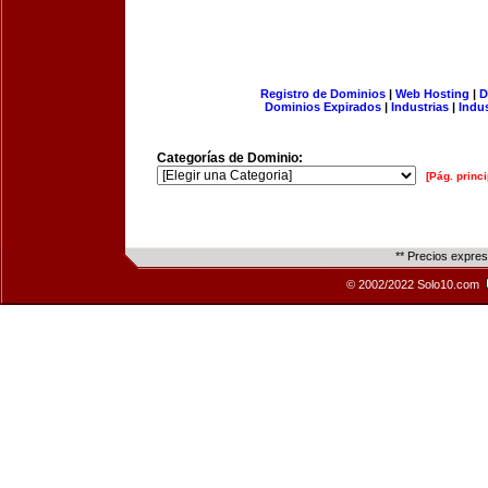
Registro de Dominios
|
Web Hosting
|
D
Dominios Expirados
|
Industrias
|
Indu
Categorías de Dominio:
[Pág. princi
** Precios expre
© 2002/2022 Solo10.com