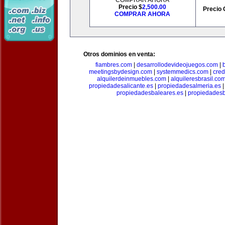
COMPRAR AHORA
Precio $
2,500.00
Precio 
COMPRAR AHORA
Otros dominios en venta:
fiambres.com
|
desarrollodevideojuegos.com
|
meetingsbydesign.com
|
systemmedics.com
|
cred
alquilerdeinmuebles.com
|
alquileresbrasil.co
propiedadesalicante.es
|
propiedadesalmeria.es
propiedadesbaleares.es
|
propiedadesb