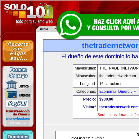
thetradernetwo
El dueño de este dominio lo ha
Mayusculas:
THETRADERNETWOR
Minusculas:
thetradernetwork.com
Longitud:
16 caracteres
Categorias:
Economia, Dinero y Fi
Precio:
$900.00
Visitar!
thetradernetwork.com
Serán consideradas ofer
R