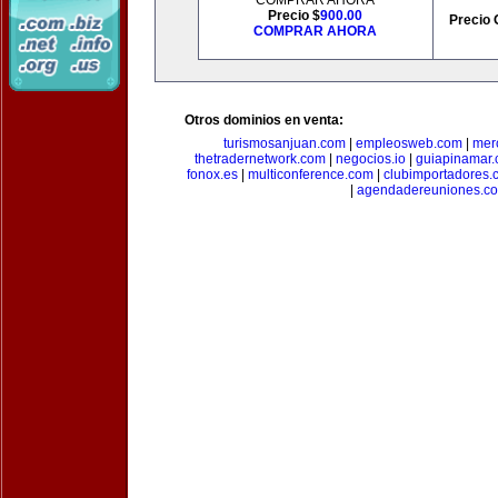
COMPRAR AHORA
Precio $
900.00
Precio 
COMPRAR AHORA
Otros dominios en venta:
turismosanjuan.com
|
empleosweb.com
|
mer
thetradernetwork.com
|
negocios.io
|
guiapinamar
fonox.es
|
multiconference.com
|
clubimportadores.
|
agendadereuniones.c