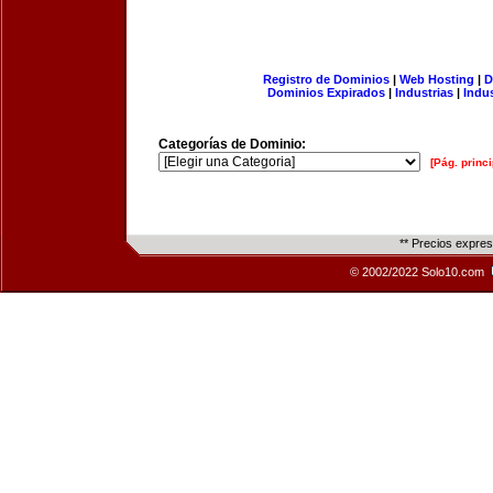
Registro de Dominios
|
Web Hosting
|
D
Dominios Expirados
|
Industrias
|
Indu
Categorías de Dominio:
[Pág. princi
** Precios expre
© 2002/2022 Solo10.com