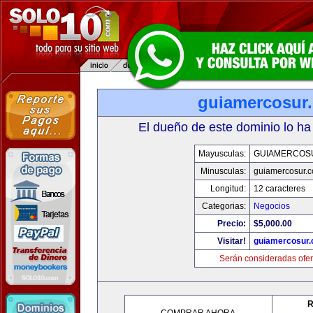
guiamercosur
El dueño de este dominio lo ha
Mayusculas:
GUIAMERCOS
Minusculas:
guiamercosur.
Longitud:
12 caracteres
Categorias:
Negocios
Precio:
$5,000.00
Visitar!
guiamercosur
Serán consideradas ofer
R