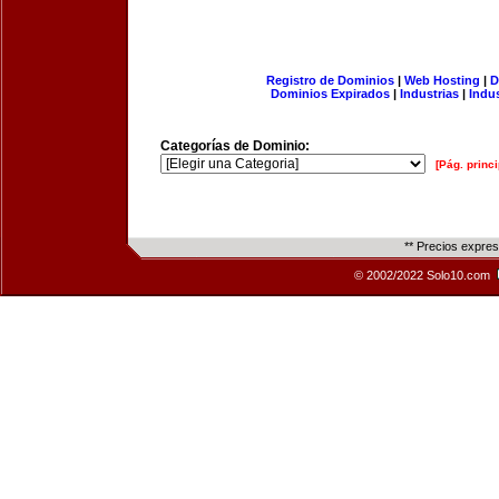
Registro de Dominios
|
Web Hosting
|
D
Dominios Expirados
|
Industrias
|
Indu
Categorías de Dominio:
[Pág. princi
** Precios expre
© 2002/2022 Solo10.com