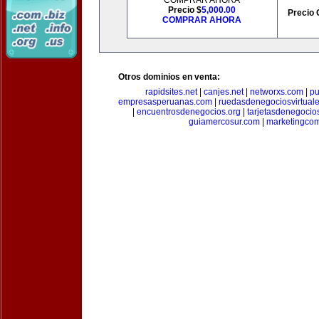
COMPRAR AHORA
Precio $
5,000.00
Precio 
COMPRAR AHORA
Otros dominios en venta:
rapidsites.net
|
canjes.net
|
networxs.com
|
pu
empresasperuanas.com
|
ruedasdenegociosvirtual
|
encuentrosdenegocios.org
|
tarjetasdenegocio
guiamercosur.com
|
marketingcom