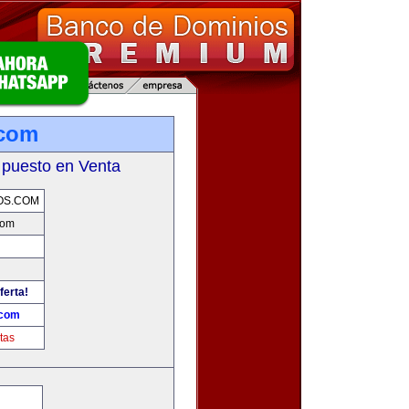
.com
 puesto en Venta
OS.COM
com
ferta!
.com
tas