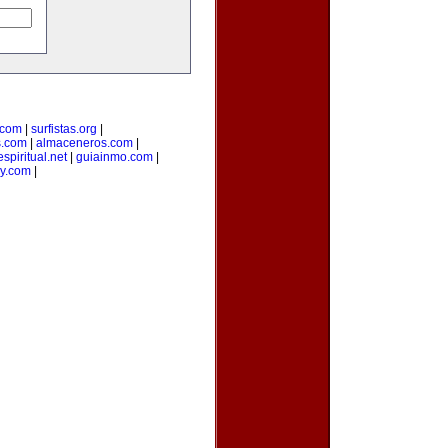
.com
|
surfistas.org
|
s.com
|
almaceneros.com
|
spiritual.net
|
guiainmo.com
|
uy.com
|