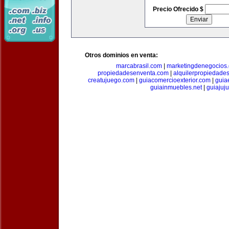
Precio Ofrecido $
Otros dominios en venta:
marcabrasil.com
|
marketingdenegocios
propiedadesenventa.com
|
alquilerpropiedade
creatujuego.com
|
guiacomercioexterior.com
|
guiae
guiainmuebles.net
|
guiajuj