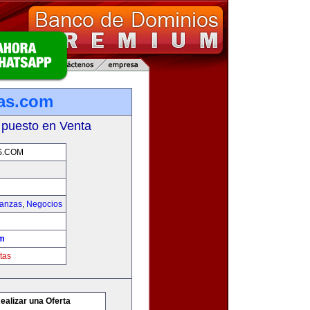
as.com
 puesto en Venta
S.COM
nanzas
,
Negocios
om
tas
ealizar una Oferta