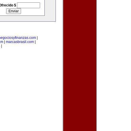
Ofrecido $
negociosyfinanzas.com
|
om
|
marcasbrasil.com
|
m
|