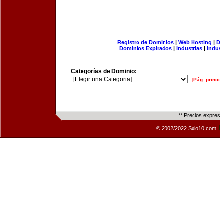
Registro de Dominios
|
Web Hosting
|
D
Dominios Expirados
|
Industrias
|
Indu
Categorías de Dominio:
[Pág. princi
** Precios expre
© 2002/2022 Solo10.com