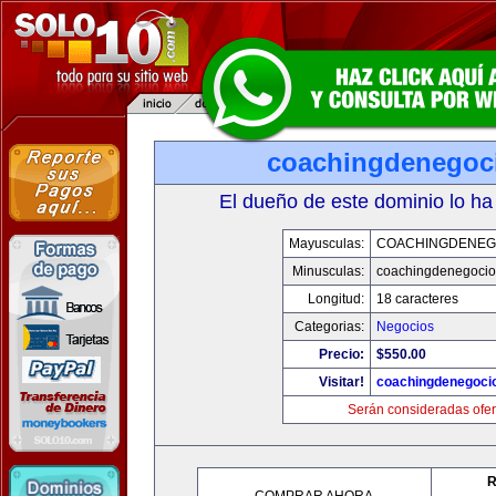
coachingdenegoc
El dueño de este dominio lo ha
Mayusculas:
COACHINGDENEG
Minusculas:
coachingdenegoci
Longitud:
18 caracteres
Categorias:
Negocios
Precio:
$550.00
Visitar!
coachingdenegoci
Serán consideradas ofer
R