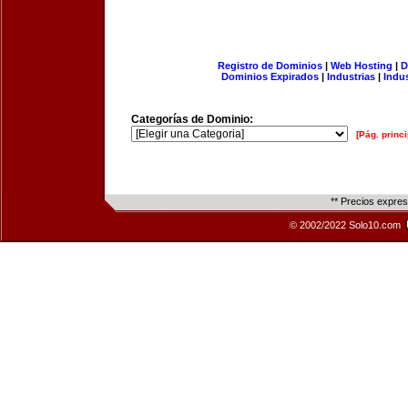
Registro de Dominios
|
Web Hosting
|
D
Dominios Expirados
|
Industrias
|
Indu
Categorías de Dominio:
[Pág. princi
** Precios expre
© 2002/2022 Solo10.com