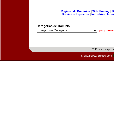
Registro de Dominios
|
Web Hosting
|
D
Dominios Expirados
|
Industrias
|
Indu
Categorías de Dominio:
[Pág. princi
** Precios expre
© 2002/2022 Solo10.com