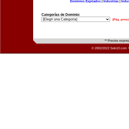
Dominios Expirados
|
Industrias
|
Indu
Categorías de Dominio:
[Pág. princi
** Precios expre
© 2002/2022 Solo10.com