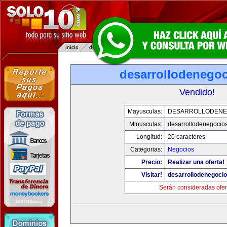
desarrollodenego
Vendido!
Mayusculas:
DESARROLLODENE
Minusculas:
desarrollodenegocio
Longitud:
20 caracteres
Categorias:
Negocios
Precio:
Realizar una oferta!
Visitar!
desarrollodenegoci
Serán consideradas ofer