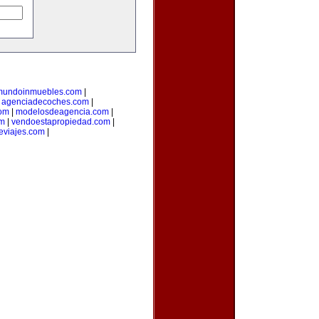
mundoinmuebles.com
|
|
agenciadecoches.com
|
com
|
modelosdeagencia.com
|
om
|
vendoestapropiedad.com
|
eviajes.com
|