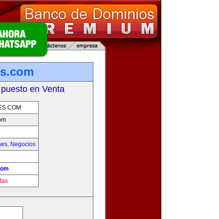
es.com
 puesto en Venta
ES.COM
om
hes
,
Negocios
!
com
tas