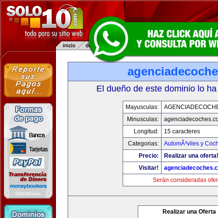
agenciadecoch
El dueño de este dominio lo ha
Mayusculas:
AGENCIADECOCH
Minusculas:
agenciadecoches.c
Longitud:
15 caracteres
Categorias:
AutomÃ³viles y Coc
Precio:
Realizar una oferta
Visitar!
agenciadecoches.
Serán consideradas ofer
Realizar una Oferta