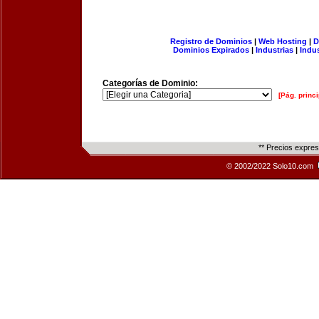
Registro de Dominios
|
Web Hosting
|
D
Dominios Expirados
|
Industrias
|
Indu
Categorías de Dominio:
[Pág. princi
** Precios expre
© 2002/2022 Solo10.com