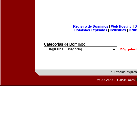
Registro de Dominios
|
Web Hosting
|
D
Dominios Expirados
|
Industrias
|
Indu
Categorías de Dominio:
[Pág. princi
** Precios expre
© 2002/2022 Solo10.com