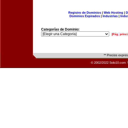
Registro de Dominios
|
Web Hosting
|
D
Dominios Expirados
|
Industrias
|
Indu
Categorías de Dominio:
[Pág. princi
** Precios expre
© 2002/2022 Solo10.com