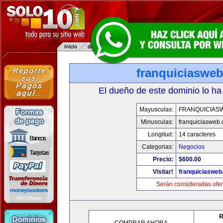
franquiciaswe
El dueño de este dominio lo ha
Mayusculas:
FRANQUICIAS
Minusculas:
franquiciasweb
Longitud:
14 caracteres
Categorias:
Negocios
Precio:
$600.00
Visitar!
franquiciasweb
Serán consideradas ofer
R