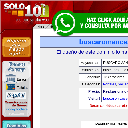
buscaromance
El dueño de este dominio lo ha
Mayusculas:
BUSCAROMAN
Minusculas:
buscaromance.
Longitud:
12 caracteres
Categorias:
Portales
,
Socie
Precio:
Realizar una of
Visitar!
buscaromance
Serán consideradas ofer
Realizar una Oferta