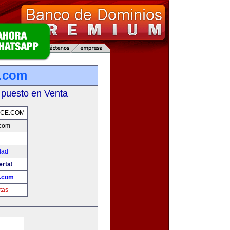
.com
 puesto en Venta
CE.COM
com
dad
erta!
.com
tas