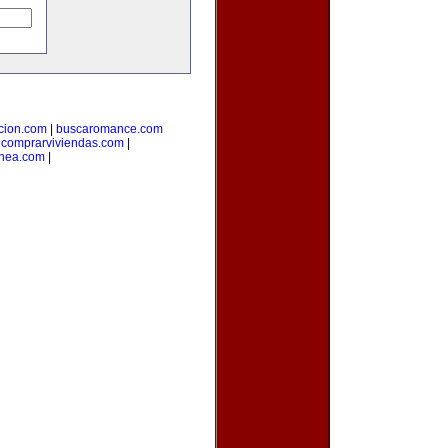
cion.com
|
buscaromance.com
|
comprarviviendas.com
|
inea.com
|