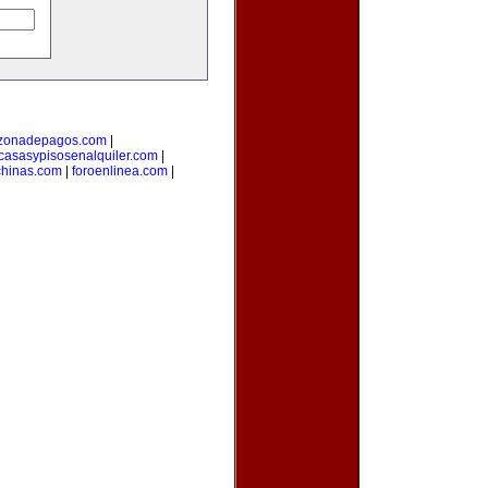
zonadepagos.com
|
casasypisosenalquiler.com
|
hinas.com
|
foroenlinea.com
|