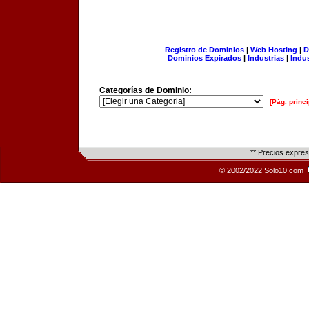
Registro de Dominios
|
Web Hosting
|
D
Dominios Expirados
|
Industrias
|
Indu
Categorías de Dominio:
[Pág. princi
** Precios expre
© 2002/2022 Solo10.com