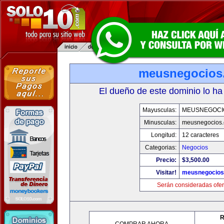
meusnegocios
El dueño de este dominio lo ha
Mayusculas:
MEUSNEGOCI
Minusculas:
meusnegocios
Longitud:
12 caracteres
Categorias:
Negocios
Precio:
$3,500.00
Visitar!
meusnegocios
Serán consideradas ofer
R