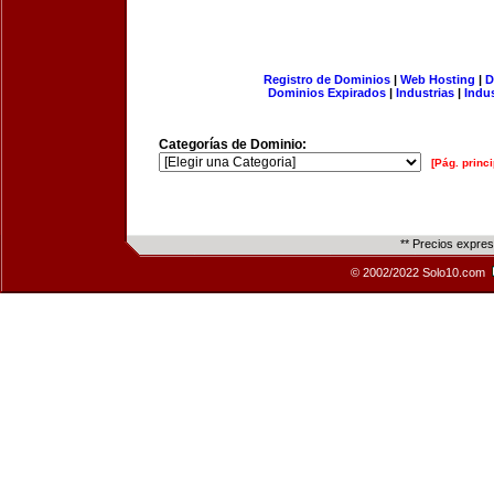
Registro de Dominios
|
Web Hosting
|
D
Dominios Expirados
|
Industrias
|
Indu
Categorías de Dominio:
[Pág. princi
** Precios expre
© 2002/2022 Solo10.com