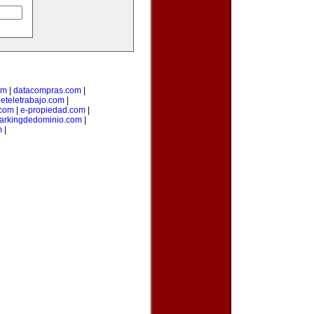
om
|
datacompras.com
|
deteletrabajo.com
|
.com
|
e-propiedad.com
|
arkingdedominio.com
|
m
|