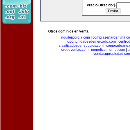
Precio Ofrecido $
Otros dominios en venta:
alquilerpordia.com
|
comprasenargentina.c
oportunidadesdemercado.com
|
centro
clasificadosdenegocios.com
|
compradearte
forodeventas.com
|
monetizeinternet.com
|
p
vendasupropiedad.co