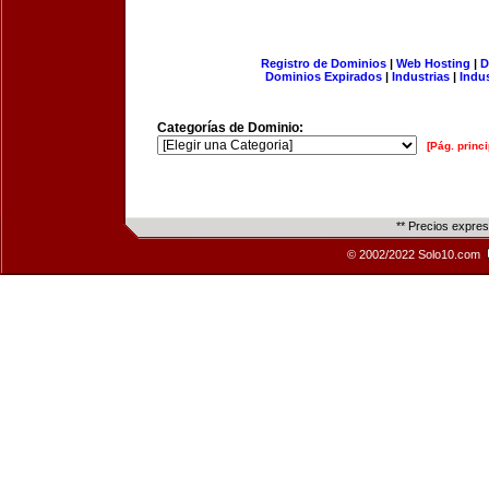
Registro de Dominios
|
Web Hosting
|
D
Dominios Expirados
|
Industrias
|
Indu
Categorías de Dominio:
[Pág. princi
** Precios expre
© 2002/2022 Solo10.com