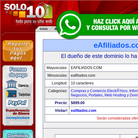
eAfiliados.
El dueño de este dominio lo ha
Mayusculas:
EAFILIADOS.COM
Minusculas:
eafiliados.com
Longitud:
10 caracteres
Categorias:
Compras y Comercio ElectrÃ³nico
,
Info
Negocios
,
Portales
,
Web Hosting y Dom
Precio:
$899.00
Visitar!
eafiliados.com
Serán consideradas ofer