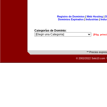
Registro de Dominios
|
Web Hosting
|
D
Dominios Expirados
|
Industrias
|
Indu
Categorías de Dominio:
[Pág. princi
** Precios expre
© 2002/2022 Solo10.com