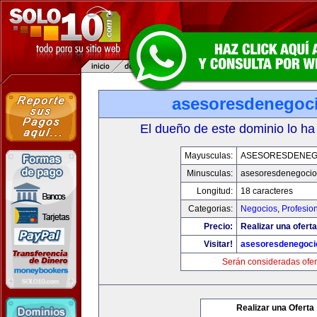
asesoresdenegoc
El dueño de este dominio lo ha
Mayusculas:
ASESORESDENEG
Minusculas:
asesoresdenegocio
Longitud:
18 caracteres
Categorias:
Negocios
,
Profesio
Precio:
Realizar una oferta
Visitar!
asesoresdenegoci
Serán consideradas ofer
Realizar una Oferta