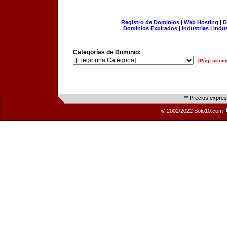
Registro de Dominios
|
Web Hosting
|
D
Dominios Expirados
|
Industrias
|
Indu
Categorías de Dominio:
[Pág. princi
** Precios expre
© 2002/2022 Solo10.com