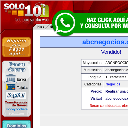
abcnegocios
Vendido!
Mayusculas:
ABCNEGOCI
Minusculas:
abcnegocios.
Longitud:
11 caracteres
Categorias:
Negocios
Precio:
Realizar una o
Visitar!
abcnegocios
Serán consideradas ofer