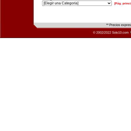
[Pág. princi
** Precios expre
© 2002/2022 Solo10.com