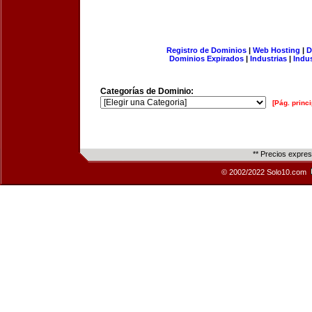
Registro de Dominios
|
Web Hosting
|
D
Dominios Expirados
|
Industrias
|
Indu
Categorías de Dominio:
[Pág. princi
** Precios expre
© 2002/2022 Solo10.com