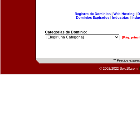
Registro de Dominios
|
Web Hosting
|
D
Dominios Expirados
|
Industrias
|
Indu
Categorías de Dominio:
[Pág. princi
** Precios expre
© 2002/2022 Solo10.com