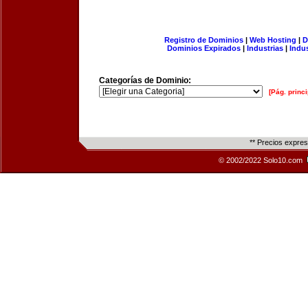
Registro de Dominios
|
Web Hosting
|
D
Dominios Expirados
|
Industrias
|
Indu
Categorías de Dominio:
[Pág. princi
** Precios expre
© 2002/2022 Solo10.com