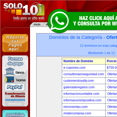
Dominios de la Categoría -
Ofer
12 dominios en esta categ
Mostrando 1 de 12
Nombre de Dominio
Precio
e-cupones.com
$750.
consultoriaenseguridad.com
Oferta
customersloyalty.com
Oferta
galeriaderegalos.com
Oferta
informacioncontable.com
Oferta
informacionimpositiva.com
Oferta
microventas.com
Oferta
mistercompras.com
Oferta